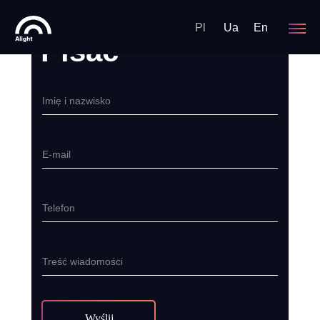
Pl
Ua
En
Pisać
Imię i nazwisko
E-mail
Telefon
Treść wiadomości
Wyślij