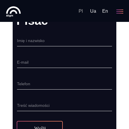
Pl
Ua
En
Pisać
Imię i nazwisko
E-mail
Telefon
Treść wiadomości
Wyślij