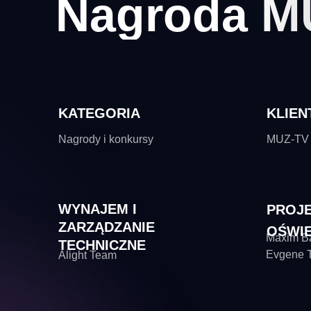
Nagroda MU
KATEGORIA
KLIEN
Nagrody i konkursy
MUZ-TV
WYNAJEM I
PROJ
ZARZĄDZANIE
OŚWIE
Maxim Ba
TECHNICZNE
Evgene T
Alight Team