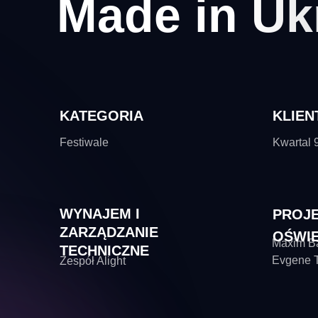
Made in Uk
KATEGORIA
KLIEN
Festiwale
Kwartal 
WYNAJEM I
PROJ
ZARZĄDZANIE
OŚWIE
Maxim Ba
TECHNICZNE
Evgene T
Zespół Alight