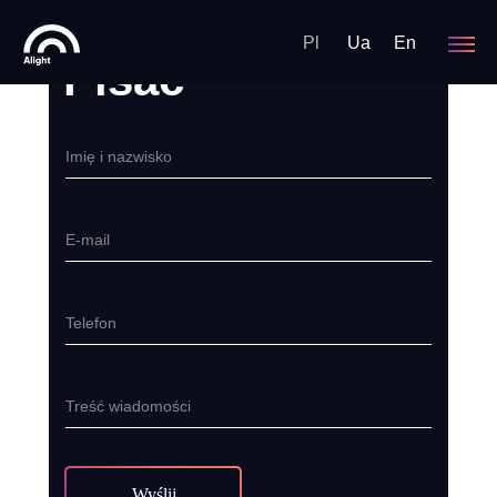
Pl
Ua
En
Pisać
Imię i nazwisko
E-mail
Telefon
Treść wiadomości
Wyślij