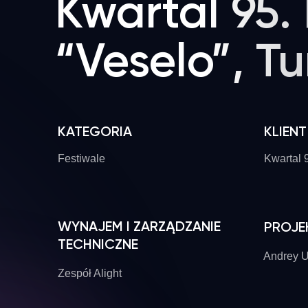
Kwartal 95.
“Veselo”, Tu
KATEGORIA
KLIENT
Festiwale
Kwartal 
WYNAJEM I ZARZĄDZANIE
PROJE
TECHNICZNE
Andrey 
Zespół Alight