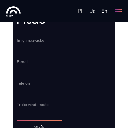
Pl
Ua
En
Pisać
Imię i nazwisko
E-mail
Telefon
Treść wiadomości
Wyślij